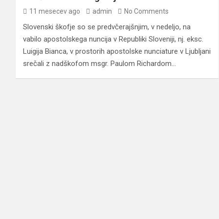
11 mesecev ago
admin
No Comments
Slovenski škofje so se predvčerajšnjim, v nedeljo, na
vabilo apostolskega nuncija v Republiki Sloveniji, nj. eksc.
Luigija Bianca, v prostorih apostolske nunciature v Ljubljani
srečali z nadškofom msgr. Paulom Richardom…