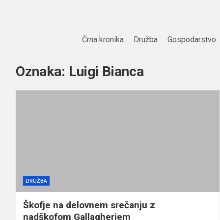
Skip
to
content
Črna kronika
Družba
Gospodarstvo
Oznaka:
Luigi Bianca
DRUŽBA
Škofje na delovnem srečanju z
nadškofom Gallagherjem