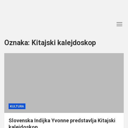
Skip
to
content
Oznaka:
Kitajski kalejdoskop
KULTURA
Slovenska Indijka Yvonne predstavlja Kitajski
kalejdoskop