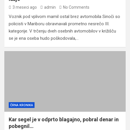
3 meseci ago
admin
No Comments
Voznik pod vplivom mamil ostal brez avtomobila Sinoči so
policisti v Mariboru obravnavali prometno nesrečo III.
kategorije. V trčenju dveh osebnih avtomobilov v križišču
se je ena oseba hudo poškodovala,…
ČRNA KRONIKA
Kar segel je v odprto blagajno, pobral denar in
pobegnil…