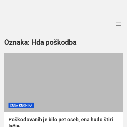
Skip
to
content
Oznaka:
Hda poškodba
ČRNA KRONIKA
Poškodovanih je bilo pet oseb, ena hudo štiri
lažje