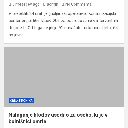
5 mesecev ago
admin
No Comments
V preteklih 24 urah je ljubljanski operativno komunikacijski
center prejel 666 klicev, 206 za posredovanje v interventnih
dogodkih. Od tega se jih je 51 nanašalo na kriminaliteto, 64
na javni…
ČRNA KRONIKA
Nalaganje hlodov usodno za osebo, ki je v
bolnišnici umrla