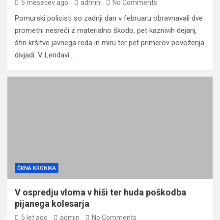
5 mesecev ago
admin
No Comments
Pomurski policisti so zadnji dan v februaru obravnavali dve
prometni nesreči z materialno škodo, pet kaznivih dejanj,
štiri kršitve javnega reda in miru ter pet primerov povoženja
divjadi. V Lendavi…
ČRNA KRONIKA
V ospredju vloma v hiši ter huda poškodba
pijanega kolesarja
5 let ago
admin
No Comments