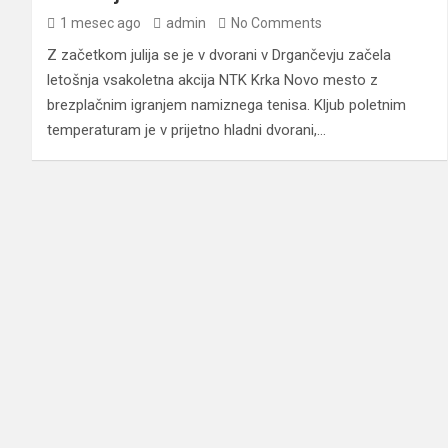
1 mesec ago
admin
No Comments
Z začetkom julija se je v dvorani v Drgančevju začela
letošnja vsakoletna akcija NTK Krka Novo mesto z
brezplačnim igranjem namiznega tenisa. Kljub poletnim
temperaturam je v prijetno hladni dvorani,…