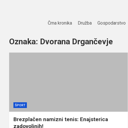
Skip
to
content
Črna kronika
Družba
Gospodarstvo
Oznaka:
Dvorana Drgančevje
ŠPORT
Brezplačen namizni tenis: Enajsterica
zadovoljnih!