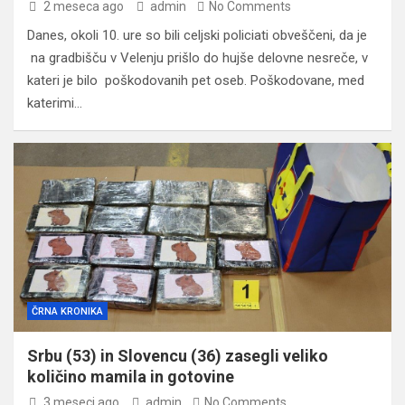
2 meseca ago
admin
No Comments
Danes, okoli 10. ure so bili celjski policiati obveščeni, da je
na gradbišču v Velenju prišlo do hujše delovne nesreče, v
kateri je bilo poškodovanih pet oseb. Poškodovane, med
katerimi…
ČRNA KRONIKA
Srbu (53) in Slovencu (36) zasegli veliko
količino mamila in gotovine
3 meseci ago
admin
No Comments