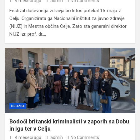
4 meseci ago
admin
No Comments
Festival duševnega zdravja bo letos potekal 15. maja v
Celju. Organizirata ga Nacionalni inštitut za javno zdravje
(NIJZ) in Mestna občina Celje. Zato sta generalni direktor
NIJZ izr. prof. dr.…
DRUŽBA
Bodoči britanski kriminalisti v zaporih na Dobu
in Igu ter v Celju
4 meseci ago
admin
No Comments