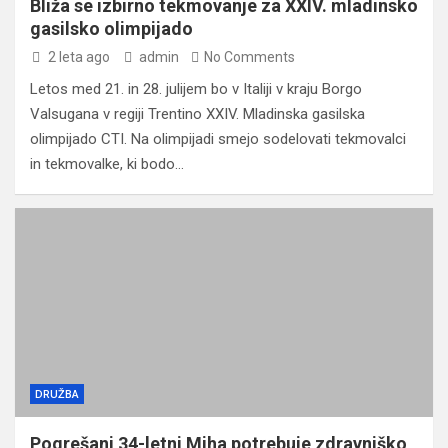
Bliža se izbirno tekmovanje za XXIV. mladinsko
gasilsko olimpijado
2 leta ago
admin
No Comments
Letos med 21. in 28. julijem bo v Italiji v kraju Borgo
Valsugana v regiji Trentino XXIV. Mladinska gasilska
olimpijado CTI. Na olimpijadi smejo sodelovati tekmovalci
in tekmovalke, ki bodo…
DRUŽBA
Pogrešani 34-letni Miha potrebuje zdravniško