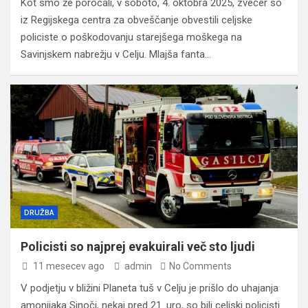
Kot smo že poročali, v soboto, 4. oktobra 2025, zvečer so
iz Regijskega centra za obveščanje obvestili celjske
policiste o poškodovanju starejšega moškega na
Savinjskem nabrežju v Celju. Mlajša fanta…
DRUŽBA
Policisti so najprej evakuirali več sto ljudi
11 mesecev ago
admin
No Comments
V podjetju v bližini Planeta tuš v Celju je prišlo do uhajanja
amonijaka Sinoči, nekaj pred 21. uro, so bili celjski policisti