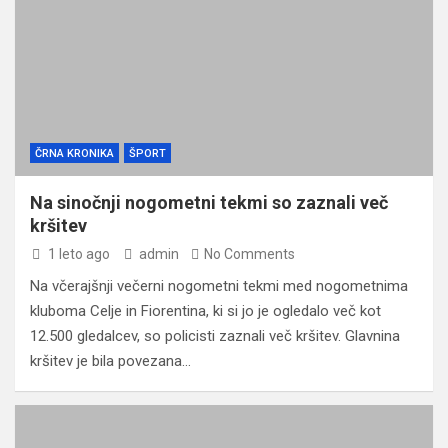
ČRNA KRONIKA
ŠPORT
Na sinočnji nogometni tekmi so zaznali več
kršitev
1 leto ago
admin
No Comments
Na včerajšnji večerni nogometni tekmi med nogometnima
kluboma Celje in Fiorentina, ki si jo je ogledalo več kot
12.500 gledalcev, so policisti zaznali več kršitev. Glavnina
kršitev je bila povezana…