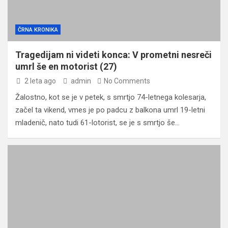
ČRNA KRONIKA
Tragedijam ni videti konca: V prometni nesreči
umrl še en motorist (27)
2 leta ago
admin
No Comments
Žalostno, kot se je v petek, s smrtjo 74-letnega kolesarja,
začel ta vikend, vmes je po padcu z balkona umrl 19-letni
mladenič, nato tudi 61-lotorist, se je s smrtjo še…