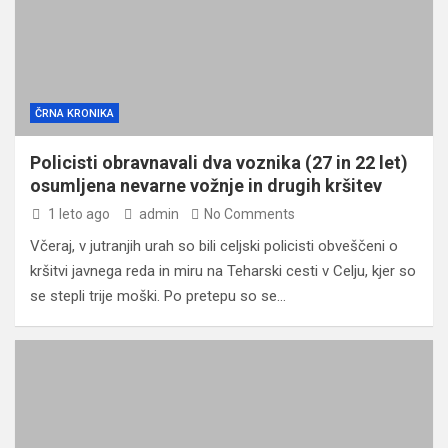
ČRNA KRONIKA
Policisti obravnavali dva voznika (27 in 22 let)
osumljena nevarne vožnje in drugih kršitev
1 leto ago
admin
No Comments
Včeraj, v jutranjih urah so bili celjski policisti obveščeni o
kršitvi javnega reda in miru na Teharski cesti v Celju, kjer so
se stepli trije moški. Po pretepu so se…