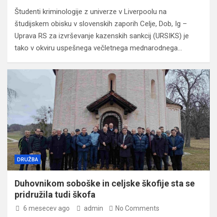
Študenti kriminologije z univerze v Liverpoolu na
študijskem obisku v slovenskih zaporih Celje, Dob, Ig –
Uprava RS za izvrševanje kazenskih sankcij (URSIKS) je
tako v okviru uspešnega večletnega mednarodnega…
DRUŽBA
Duhovnikom soboške in celjske škofije sta se
pridružila tudi škofa
6 mesecev ago
admin
No Comments