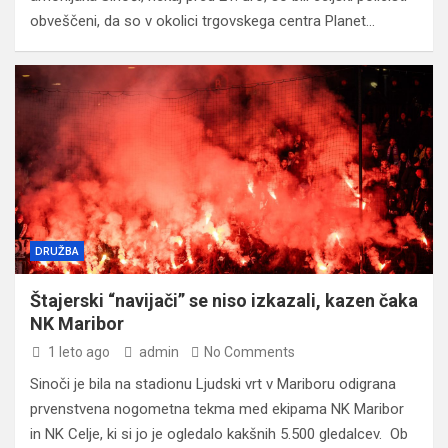
obveščeni, da so v okolici trgovskega centra Planet…
DRUŽBA
Štajerski “navijači” se niso izkazali, kazen čaka
NK Maribor
1 leto ago
admin
No Comments
Sinoči je bila na stadionu Ljudski vrt v Mariboru odigrana
prvenstvena nogometna tekma med ekipama NK Maribor
in NK Celje, ki si jo je ogledalo kakšnih 5.500 gledalcev. Ob