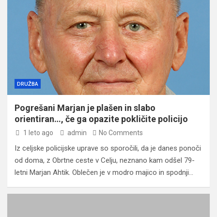
DRUŽBA
Pogrešani Marjan je plašen in slabo
orientiran…, če ga opazite pokličite policijo
1 leto ago
admin
No Comments
Iz celjske policijske uprave so sporočili, da je danes ponoči
od doma, z Obrtne ceste v Celju, neznano kam odšel 79-
letni Marjan Ahtik. Oblečen je v modro majico in spodnji…