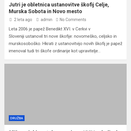
Jutri je obletnica ustanovitve škofij Celje,
Murska Sobota in Novo mesto
2 leta ago
admin
No Comments
Leta 2006 je papež Benedikt XVI. v Cerkvi v
Sloveniji ustanovil tri nove škofije: novomeško, celjsko in
murskosoboško. Hkrati z ustanovitvijo novih škofij je papež
imenoval tudi tri škofe ordinarije kot upravitelje…
DRUŽBA