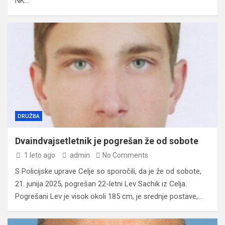
NK…
DRUŽBA
Dvaindvajsetletnik je pogrešan že od sobote
1 leto ago
admin
No Comments
S Policijske uprave Celje so sporočili, da je že od sobote,
21. junija 2025, pogrešan 22-letni Lev Sachik iz Celja.
Pogrešani Lev je visok okoli 185 cm, je srednje postave,…