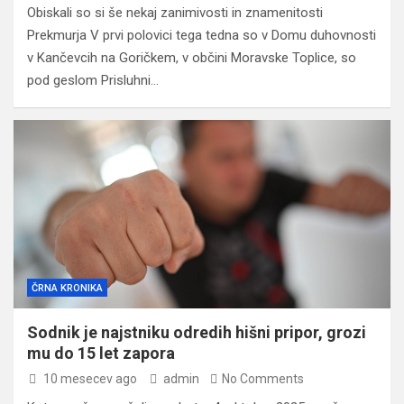
Obiskali so si še nekaj zanimivosti in znamenitosti
Prekmurja V prvi polovici tega tedna so v Domu duhovnosti
v Kančevcih na Goričkem, v občini Moravske Toplice, so
pod geslom Prisluhni…
ČRNA KRONIKA
Sodnik je najstniku odredih hišni pripor, grozi
mu do 15 let zapora
10 mesecev ago
admin
No Comments