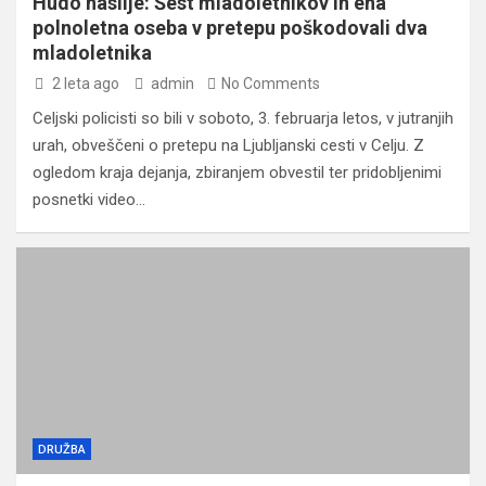
Hudo nasilje: Šest mladoletnikov in ena
polnoletna oseba v pretepu poškodovali dva
mladoletnika
2 leta ago
admin
No Comments
Celjski policisti so bili v soboto, 3. februarja letos, v jutranjih
urah, obveščeni o pretepu na Ljubljanski cesti v Celju. Z
ogledom kraja dejanja, zbiranjem obvestil ter pridobljenimi
posnetki video…
DRUŽBA