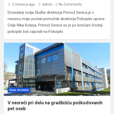
2 meseca ago
admin
No Comments
Dosedanji vodja Službe direktorja Primož Senica je v
mesecu maju postal pomočnik direktorja Policijske uprave
Celje Nika Kolarja. Primož Senica se je po končani Srednji
policijski šoli zaposlil na Policijski…
ČRNA KRONIKA
V nesreči pri delu na gradbišču poškodovanih
pet oseb