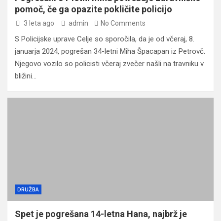
pomoč, če ga opazite pokličite policijo
3 leta ago
admin
No Comments
S Policijske uprave Celje so sporočila, da je od včeraj, 8.
januarja 2024, pogrešan 34-letni Miha Špacapan iz Petrovč.
Njegovo vozilo so policisti včeraj zvečer našli na travniku v
bližini…
DRUŽBA
Spet je pogrešana 14-letna Hana, najbrž je