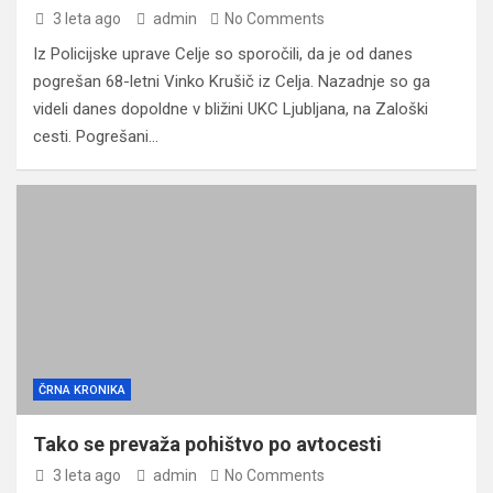
3 leta ago
admin
No Comments
Iz Policijske uprave Celje so sporočili, da je od danes
pogrešan 68-letni Vinko Krušič iz Celja. Nazadnje so ga
videli danes dopoldne v bližini UKC Ljubljana, na Zaloški
cesti. Pogrešani…
ČRNA KRONIKA
Tako se prevaža pohištvo po avtocesti
3 leta ago
admin
No Comments