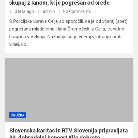
skupaj z Ianom, ki je pogrešan od srede
3 leta ago
admin
No Comments
S Policijske uprave Celje so sporočili, da je od včeraj (spet)
pogrešana mladoletna Hana Čremošnik iz Celja, trenutno
bivajoča v Velenju. Nazadnje so jo včeraj v jutranjih urah
videli, ko…
DRUŽBA
Slovenska karitas in RTV Slovenija pripravljata
33. dobrodelni koncert Klic dobrote