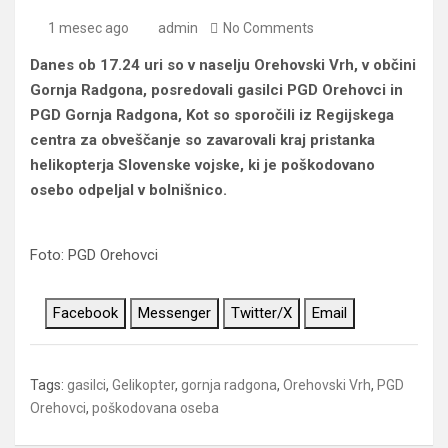
1 mesec ago
admin
No Comments
Danes ob 17.24 uri so v naselju Orehovski Vrh, v občini
Gornja Radgona, posredovali gasilci PGD Orehovci in
PGD Gornja Radgona, Kot so sporočili iz Regijskega
centra za obveščanje so zavarovali kraj pristanka
helikopterja Slovenske vojske, ki je poškodovano
osebo odpeljal v bolnišnico.
Foto: PGD Orehovci
Facebook
Messenger
Twitter/X
Email
Tags:
gasilci
,
Gelikopter
,
gornja radgona
,
Orehovski Vrh
,
PGD
Orehovci
,
poškodovana oseba