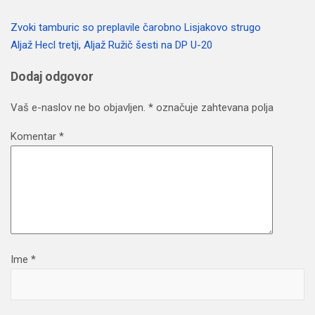
Zvoki tamburic so preplavile čarobno Lisjakovo strugo
Navigacija
Aljaž Hecl tretji, Aljaž Ružič šesti na DP U-20
prispevka
Dodaj odgovor
Vaš e-naslov ne bo objavljen.
*
označuje zahtevana polja
Komentar
*
Ime
*