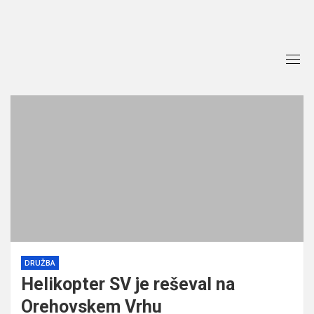
Skip
to
content
DRUŽBA
Helikopter SV je reševal na
Orehovskem Vrhu