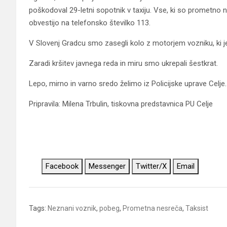
poškodoval 29-letni sopotnik v taxiju. Vse, ki so prometno n
obvestijo na telefonsko številko 113.
V Slovenj Gradcu smo zasegli kolo z motorjem vozniku, ki je
Zaradi kršitev javnega reda in miru smo ukrepali šestkrat.
Lepo, mirno in varno sredo želimo iz Policijske uprave Celje.
Pripravila: Milena Trbulin, tiskovna predstavnica PU Celje
Facebook
Messenger
Twitter/X
Email
Tags:
Neznani voznik
,
pobeg
,
Prometna nesreča
,
Taksist