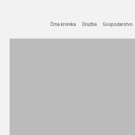
Skip
to
content
Črna kronika
Družba
Gospodarstvo