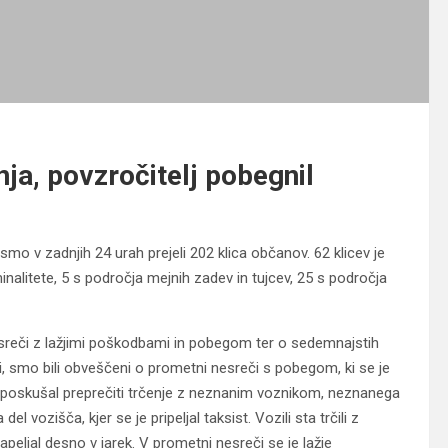
nja, povzročitelj pobegnil
smo v zadnjih 24 urah prejeli 202 klica občanov. 62 klicev je
iminalitete, 5 s področja mejnih zadev in tujcev, 25 s področja
reči z lažjimi poškodbami in pobegom ter o sedemnajstih
, smo bili obveščeni o prometni nesreči s pobegom, ki se je
, je poskušal preprečiti trčenje z neznanim voznikom, neznanega
del vozišča, kjer se je pripeljal taksist. Vozili sta trčili z
eljal desno v jarek. V prometni nesreči se je lažje