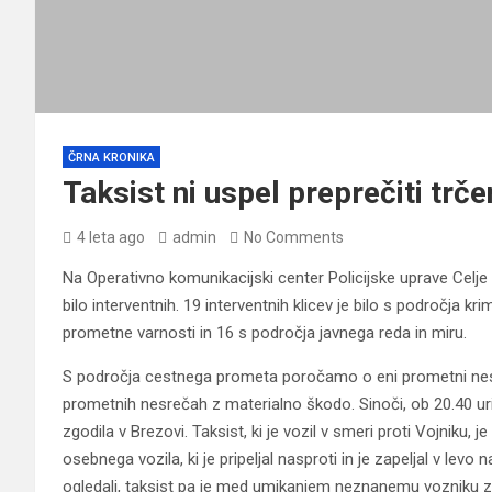
ČRNA KRONIKA
Taksist ni uspel preprečiti trče
4 leta ago
admin
No Comments
Na Operativno komunikacijski center Policijske uprave Celje 
bilo interventnih. 19 interventnih klicev je bilo s področja kr
prometne varnosti in 16 s področja javnega reda in miru.
S področja cestnega prometa poročamo o eni prometni nes
prometnih nesrečah z materialno škodo. Sinoči, ob 20.40 uri
zgodila v Brezovi. Taksist, ki je vozil v smeri proti Vojniku
osebnega vozila, ki je pripeljal nasproti in je zapeljal v levo na 
ogledali, taksist pa je med umikanjem neznanemu vozniku zap