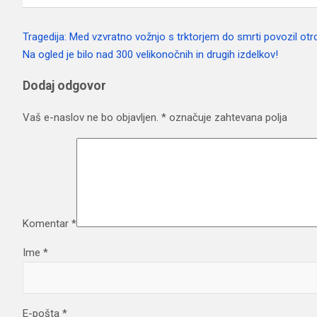
Tragedija: Med vzvratno vožnjo s trktorjem do smrti povozil otr
Navigacija
Na ogled je bilo nad 300 velikonočnih in drugih izdelkov!
prispevka
Dodaj odgovor
Vaš e-naslov ne bo objavljen.
*
označuje zahtevana polja
Komentar
*
Ime
*
E-pošta
*