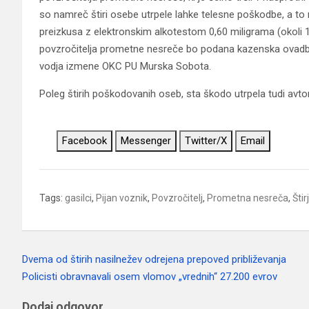
so namreč štiri osebe utrpele lahke telesne poškodbe, a to ni
preizkusa z elektronskim alkotestom 0,60 miligrama (okoli 1,
povzročitelja prometne nesreče bo podana kazenska ovadba na
vodja izmene OKC PU Murska Sobota.
Poleg štirih poškodovanih oseb, sta škodo utrpela tudi avt
Facebook
Messenger
Twitter/X
Email
Tags:
gasilci
,
Pijan voznik
,
Povzročitelj
,
Prometna nesreča
,
Šti
Dvema od štirih nasilnežev odrejena prepoved približevanja
Navigacija
Policisti obravnavali osem vlomov „vrednih“ 27.200 evrov
prispevka
Dodaj odgovor