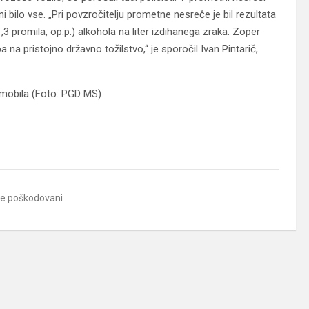
 bilo vse. „Pri povzročitelju prometne nesreče je bil rezultata
3 promila, op.p.) alkohola na liter izdihanega zraka. Zoper
 pristojno državno tožilstvo,“ je sporočil Ivan Pintarič,
omobila (Foto: PGD MS)
rje poškodovani