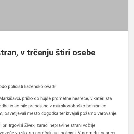
tran, v trčenju štiri osebe
odo policisti kazensko ovadili
Markišavci, prišlo do hujše prometne nesreče, v kateri sta
oškodbe in so bile prepeljane v murskosoboško bolnišnico.
 osvetljevali mesto dogodka ter izvajali požarno varovanje.
, pri trgovini Živex, zaradi nepravilne strani vožnje
 vozeče vozilo, so poročali tudi policisti. V prometni nesreči