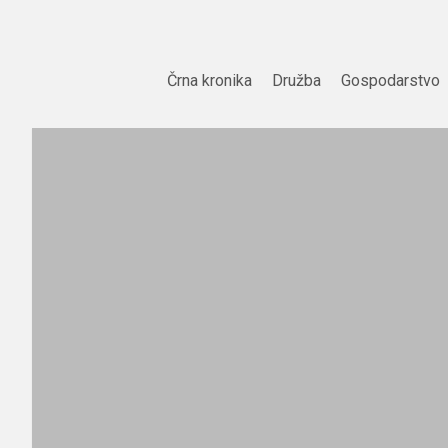
Skip
to
content
Črna kronika
Družba
Gospodarstvo