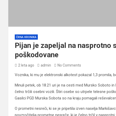
ČRNA KRONIKA
Pijan je zapeljal na nasprotno s
poškodovane
2 leta ago
admin
No Comments
Voznika, ki mu je elektronski alkotest pokazal 1,3 promila, b
Minuli petek, ob 18.21 uri je na cesti med Mursko Soboto in 
čelno trčili osebni vozili. Štiri osebe so utrpele telesne p
Gasilci PGD Murska Sobota so na kraju pomagali reševalcem,
O prometni nesreči, ki se je pripetila izven naselja Markišavci
povzročitelja prometne nesreče, ki je čelno trčil v nasprotni